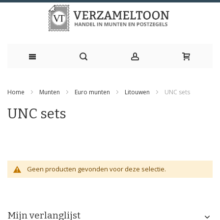
Ga
Home
Munten
Euro munten
Litouwen
UNC sets
naar
UNC sets
de
inhoud
Geen producten gevonden voor deze selectie.
Mijn verlanglijst