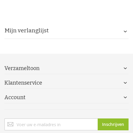
Mijn verlanglijst
Verzameltoon
Klantenservice
Account
Abonneer
Inschrijven
u
op