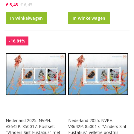
€ 5,45
€ 6,45
In Winkelwagen
In Winkelwagen
-16.81%
Nederland 2025: NVPH:
Nederland 2025: NVPH:
V3642P: 850017: Postset:
V3642P: 850017: "Vlinders Sint
"Vlinders Sint Eustatius" met
Eustatius" velletje postfris