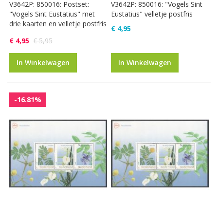
V3642P: 850016: Postset:
V3642P: 850016: "Vogels Sint
"Vogels Sint Eustatius" met
Eustatius" velletje postfris
drie kaarten en velletje postfris
€ 4,95
€ 4,95
€ 5,95
In Winkelwagen
In Winkelwagen
-16.81%