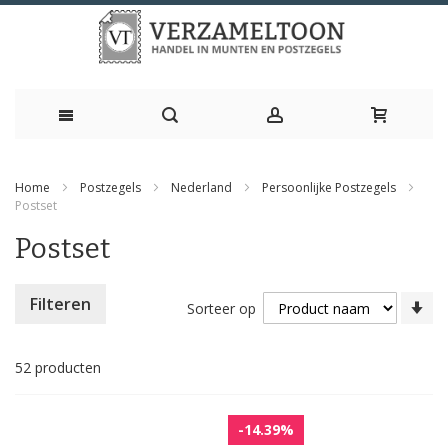
Ga
Home
Postzegels
Nederland
Persoonlijke Postzegels
naar
Postset
de
Postset
inhoud
Va
Filteren
Sorteer op
la
na
ho
52
producten
so
-14.39%