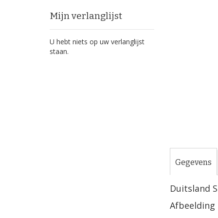
Ga
naar
Mijn verlanglijst
het
begin
U hebt niets op uw verlanglijst
van
staan.
de
afbeeldingen-
gallerij
Gegevens
Duitsland 
Afbeelding 