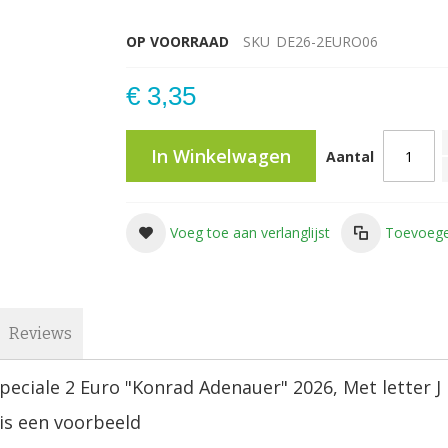
OP VOORRAAD
SKU
DE26-2EURO06
€ 3,35
In Winkelwagen
Aantal
Voeg toe aan verlanglijst
Toevoege
Reviews
Speciale 2 Euro "Konrad Adenauer
" 2026, Met letter J
is een voorbeeld