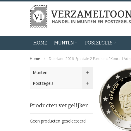
Ga
naar
de
inhoud
HOME
MUNTEN
POSTZEGELS
Home
Duitsland 2026: Speciale 2 Euro unc: "Konrad Aden
Ga
Munten
naar
het
Postzegels
einde
van
de
Producten vergelijken
afbeeldingen-
gallerij
Geen producten geselecteerd.