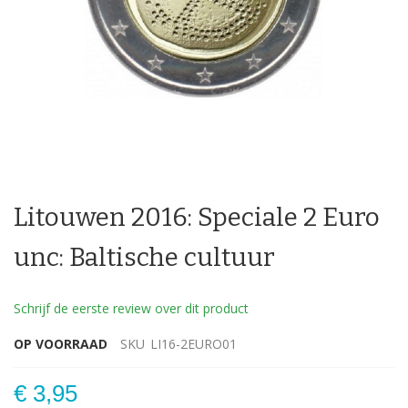
Ga
naar
Litouwen 2016: Speciale 2 Euro
het
begin
van
unc: Baltische cultuur
de
afbeeldingen-
gallerij
Schrijf de eerste review over dit product
OP VOORRAAD
SKU
LI16-2EURO01
€ 3,95