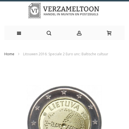
Ga
Home
Litouwen 2016: Speciale 2 Euro unc: Baltische cultuur
naar
Ga
de
naar
inhoud
het
einde
van
de
afbeeldingen-
gallerij