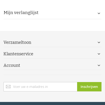
Mijn verlanglijst
Verzameltoon
Klantenservice
Account
Abonneer
Inschrijven
u
op
onze
nieuwsbrief