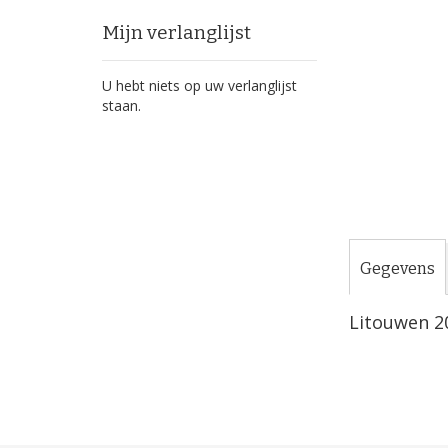
Ga
naar
Mijn verlanglijst
het
begin
U hebt niets op uw verlanglijst
van
staan.
de
afbeeldingen-
gallerij
Gegevens
Litouwen 20