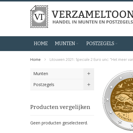
Ga
naar
de
inhoud
HOME
MUNTEN
POSTZEGELS
Home
Litouwen 2021: Speciale 2 Euro unc: "Het meer va
Ga
Munten
naar
het
Postzegels
einde
van
de
Producten vergelijken
afbeeldingen-
gallerij
Geen producten geselecteerd.