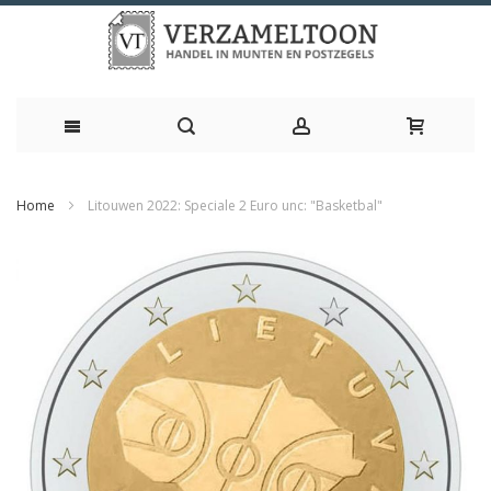
Ga
Home
Litouwen 2022: Speciale 2 Euro unc: "Basketbal"
naar
Ga
de
naar
inhoud
het
einde
van
de
afbeeldingen-
gallerij