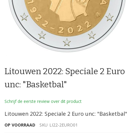
Ga
naar
Litouwen 2022: Speciale 2 Euro
het
begin
van
unc: "Basketbal"
de
afbeeldingen-
gallerij
Schrijf de eerste review over dit product
Litouwen 2022: Speciale 2 Euro unc: "Basketbal"
OP VOORRAAD
SKU
LI22-2EURO01