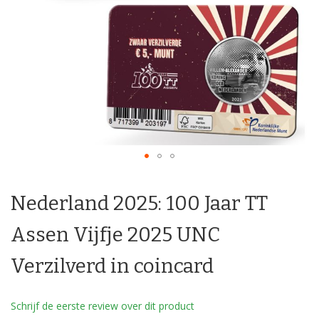
Ga
naar
Nederland 2025: 100 Jaar TT
het
begin
van
Assen Vijfje 2025 UNC
de
afbeeldingen-
Verzilverd in coincard
gallerij
Schrijf de eerste review over dit product