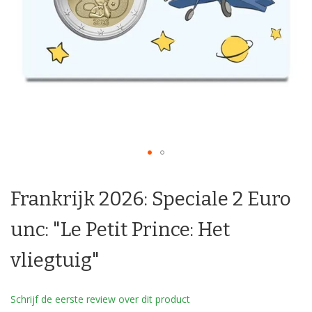
Ga
naar
Frankrijk 2026: Speciale 2 Euro
het
begin
van
unc: "Le Petit Prince: Het
de
afbeeldingen-
vliegtuig"
gallerij
Schrijf de eerste review over dit product