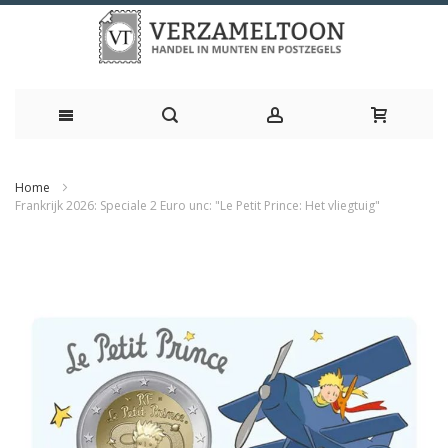
Ga
Home
naar
Frankrijk 2026: Speciale 2 Euro unc: "Le Petit Prince: Het vliegtuig"
de
Ga
naar
inhoud
het
einde
van
de
afbeeldingen-
gallerij