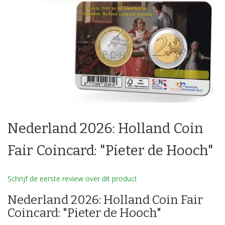
Ga
naar
Nederland 2026: Holland Coin
het
begin
van
Fair Coincard: "Pieter de Hooch"
de
afbeeldingen-
gallerij
Schrijf de eerste review over dit product
Nederland 2026: Holland Coin Fair
Coincard: "Pieter de Hooch"