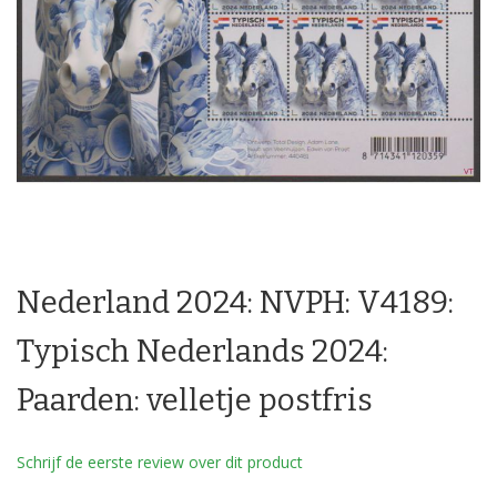
Ga
naar
Nederland 2024: NVPH: V4189:
het
begin
van
Typisch Nederlands 2024:
de
afbeeldingen-
Paarden: velletje postfris
gallerij
Schrijf de eerste review over dit product